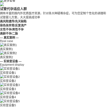
试管代孕适应人群
拥有丰富的国内外优质医疗资源，针对各大种疑难杂症，可为您定制个性化的调理和
试管婴儿方案，大大提高成功率
高风险遗传/先天缺陷
染色体异常/反复流产
女性不孕/男性不孕
高龄不孕/二胎
— 真实案例 —
Real case
真实案例1
真实案例2
— 实验室设备 —
Equipment display
实验室设备1
实验室设备2
实验室设备3
实验室设备4
实验室设备5