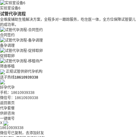
实验室设备6
试管代孕流程
全维度辅助生殖解决方案，全程多对一跟踪服务，吃住医一体，全方位保障试管婴儿
的成功率。
合同签约
备孕调理
促排取卵
筛查移植
正规试管供卵代孕机构
送子热线
18610939338
好孕代孕
手机：18610939338
微信号：18610939338
返回首页
代孕套餐
供卵咨询
一键拨号
X
18610939338
微信号已复制，去添加好友