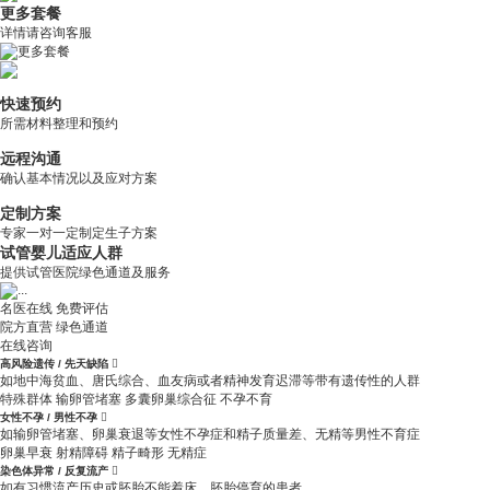
更多套餐
详情请咨询客服
快速预约
所需材料整理和预约
远程沟通
确认基本情况以及应对方案
定制方案
专家一对一定制定生子方案
试管婴儿适应人群
提供试管医院绿色通道及服务
名医在线 免费评估
院方直营
绿色通道
在线咨询
高风险遗传 / 先天缺陷

如地中海贫血、唐氏综合、血友病或者精神发育迟滞等带有遗传性的人群
特殊群体
输卵管堵塞
多囊卵巢综合征
不孕不育
女性不孕 / 男性不孕

如输卵管堵塞、卵巢衰退等女性不孕症和精子质量差、无精等男性不育症
卵巢早衰
射精障碍
精子畸形
无精症
染色体异常 / 反复流产

如有习惯流产历史或胚胎不能着床、胚胎停育的患者