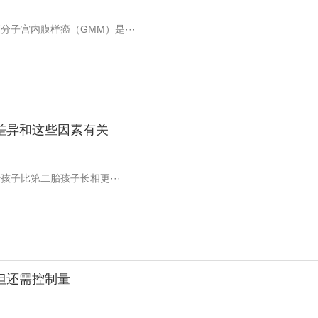
子宫内膜样癌（GMM）是···
差异和这些因素有关
子比第二胎孩子长相更···
但还需控制量