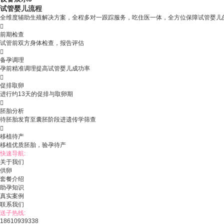
试管婴儿流程
全维度辅助生殖解决方案，全程多对一跟踪服务，吃住医一体，全方位保障试管婴儿

前期检查
试管前双方身体检查，报告评估

备孕调理
孕前精准调理提高试管婴儿成功率

促排取卵
进行约13天的促排与取卵期

胚胎分析
待胚胎发育至囊胚阶段进遗传学筛查

移植待产
移植优质胚胎，验孕待产
快速导航:
关于我们
供卵
套餐介绍
助孕知识
真实案例
联系我们
送子热线:
18610939338