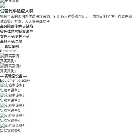
试管代孕适应人群
拥有丰富的国内外优质医疗资源，针对各大种疑难杂症，可为您定制个性化的调理和
试管婴儿方案，大大提高成功率
高风险遗传/先天缺陷
染色体异常/反复流产
女性不孕/男性不孕
高龄不孕/二胎
— 真实案例 —
Real case
真实案例1
真实案例2
— 实验室设备 —
Equipment display
实验室设备1
实验室设备2
实验室设备3
实验室设备4
实验室设备5