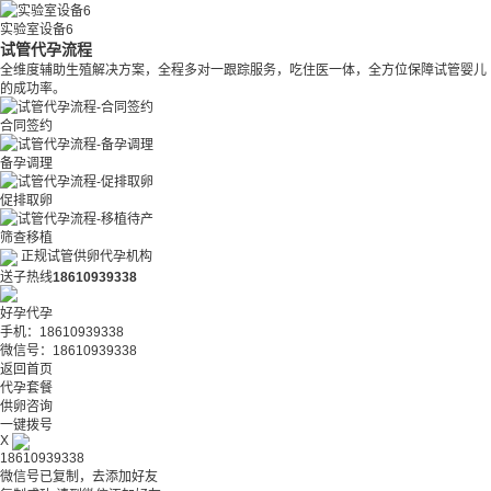
实验室设备6
试管代孕流程
全维度辅助生殖解决方案，全程多对一跟踪服务，吃住医一体，全方位保障试管婴儿
的成功率。
合同签约
备孕调理
促排取卵
筛查移植
正规试管供卵代孕机构
送子热线
18610939338
好孕代孕
手机：18610939338
微信号：18610939338
返回首页
代孕套餐
供卵咨询
一键拨号
X
18610939338
微信号已复制，去添加好友