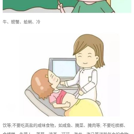
牛、螃蟹、蛤蜊、冷
饮等;不要吃高盐的咸味食物，如咸鱼、腌菜、腌肉等; 不要吃槟榔、