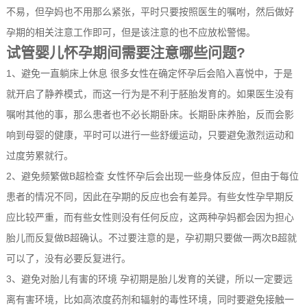
不易，但孕妈也不用那么紧张，平时只要按照医生的嘱咐，然后做好
孕期的相关注意工作即可，但是该注意的也不应放松警惕。
试管婴儿怀孕期间需要注意哪些问题?
1、避免一直躺床上休息 很多女性在确定怀孕后会陷入喜悦中，于是
就开启了静养模式，而这一行为是不利于胚胎发育的。如果医生没有
嘱咐其他的事，那么患者也不必长期卧床。长期卧床养胎，反而会影
响到母婴的健康，平时可以进行一些舒缓运动，只要避免激烈运动和
过度劳累就行。
2、避免频繁做B超检查 女性怀孕后会出现一些身体反应，但由于每位
患者的情况不同，因此在孕期的反应也会有差异。有些女性孕早期反
应比较严重，而有些女性则没有任何反应，这两种孕妈都会因为担心
胎儿而反复做B超确认。不过要注意的是，孕初期只要做一两次B超就
可以了，没有必要反复进行。
3、避免对胎儿有害的环境 孕初期是胎儿发育的关键，所以一定要远
离有害环境，比如高浓度药剂和辐射的毒性环境，同时要避免接触一